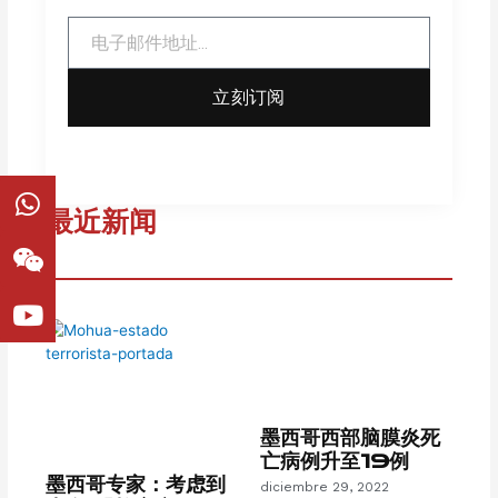
Email
立刻订阅
W
W
Y
h
e
o
最近新闻
a
i
u
t
x
t
s
i
u
a
n
b
p
e
p
墨西哥西部脑膜炎死
亡病例升至19例
墨西哥专家：考虑到
diciembre 29, 2022