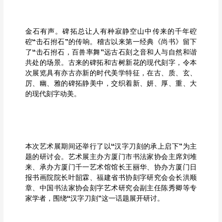
金石有声。碑拓总让人有种寂静空山中传来的千年硿
硿“击石拊石”的传响。稽古以来第一经典《尚书》留下
了“击石拊石，百兽率舞”远古石刻之音和人与自然和谐
共处的场景。古来的碑拓和古树新花的现代刻字，令本
次展览具有亦古亦新的时代美学特征，在古、质、玄、
厉、幽、雅的碑拓静美中，交织着新、妍、厚、重、大
的现代刻字动美。
本次艺术展期间还举行了以“汉字刀刻的承上启下”为主
题的研讨会。艺术展主办方厦门市书法家协会主席刘堆
来、承办方厦门千一艺术馆馆长王丽华、协办方厦门日
报书画院院长叶韶霖、福建省书协刻字研究会会长洪顺
章、中国书法家协会刻字艺术研究会副主任陈秀卿等专
家学者，围绕“汉字刀刻”这一话题展开研讨。