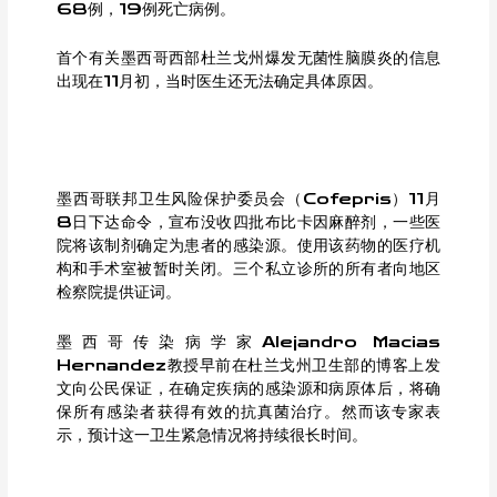
68例，19例死亡病例。
首个有关墨西哥西部杜兰戈州爆发无菌性脑膜炎的信息
出现在11月初，当时医生还无法确定具体原因。
墨西哥联邦卫生风险保护委员会（Cofepris）11月
8日下达命令，宣布没收四批布比卡因麻醉剂，一些医
院将该制剂确定为患者的感染源。使用该药物的医疗机
构和手术室被暂时关闭。三个私立诊所的所有者向地区
检察院提供证词。
墨西哥传染病学家Alejandro Macias
Hernandez教授早前在杜兰戈州卫生部的博客上发
文向公民保证，在确定疾病的感染源和病原体后，将确
保所有感染者获得有效的抗真菌治疗。然而该专家表
示，预计这一卫生紧急情况将持续很长时间。