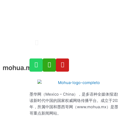
P
r
e
v
W
W
Y
i
mohua.mx
h
e
o
o
a
i
u
u
t
x
t
s
s
i
u
a
n
b
墨华网（Mexico – China），是多语种全媒体报
p
e
读新时代中国的国家权威网络传播平台。成立于20
p
年，所属中国和墨西哥网（www.mohua.mx）是
哥重点新闻网站。