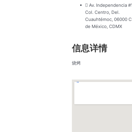
Av. Independencia #
Col. Centro, Del.
Cuauhtémoc, 06000 C
de México, CDMX
信息详情
烧烤