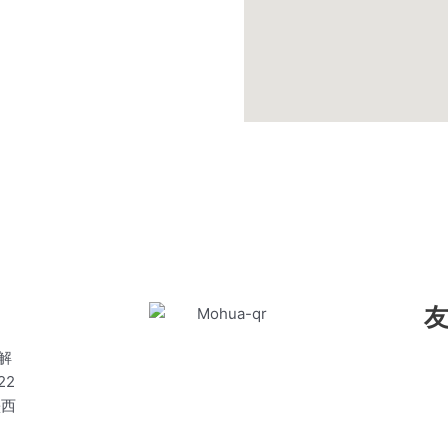
道解
22
墨西