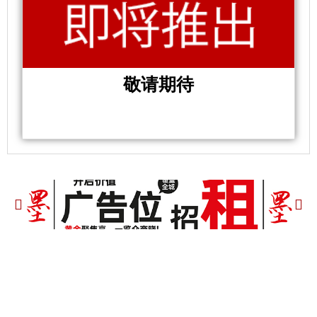
敬请期待
P
N
r
e
e
x
v
t
i
o
u
s