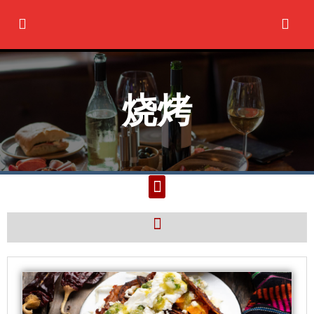
Ir
al
contenido
烧烤
M
e
n
M
u
e
n
u