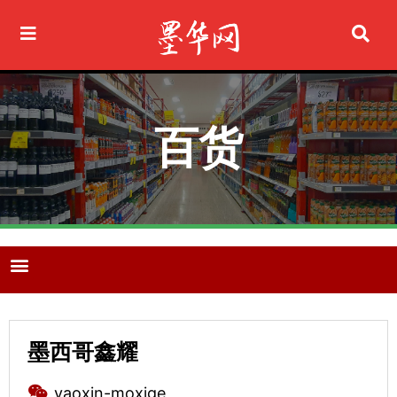
Ir
al
contenido
百货
M
e
n
u
墨西哥鑫耀
yaoxin-moxige