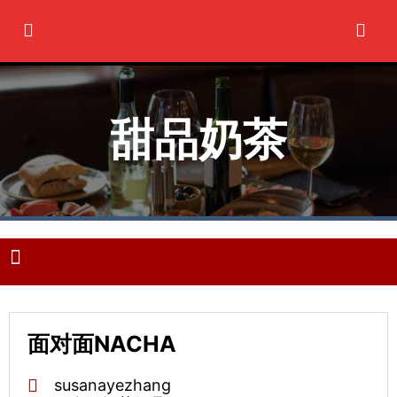
Ir
al
contenido
甜品奶茶
M
e
n
u
面对面NACHA
susanayezhang