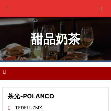
Ir
al
contenido
甜品奶茶
M
e
n
u
茶光-POLANCO
TEDELUZMX