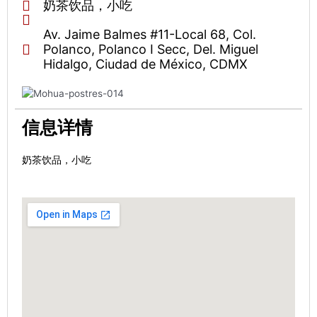
奶茶饮品，小吃
Av. Jaime Balmes #11-Local 68, Col.
Polanco, Polanco I Secc, Del. Miguel
Hidalgo, Ciudad de México, CDMX
信息详情
奶茶饮品，小吃