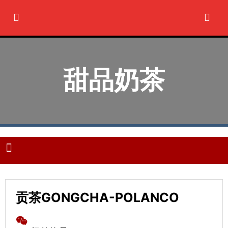
Ir
al
contenido
甜品奶茶
M
e
n
u
贡茶GONGCHA-POLANCO