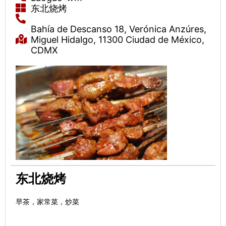
东北烧烤
Bahía de Descanso 18, Verónica Anzúres,
Miguel Hidalgo, 11300 Ciudad de México,
CDMX
东北烧烤
早茶，家常菜，炒菜