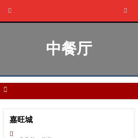
Ir
al
contenido
中餐厅
M
e
n
u
嘉旺城