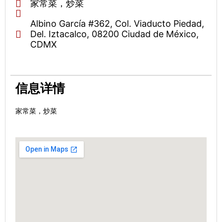
家常菜，炒菜
Albino García #362, Col. Viaducto Piedad,
Del. Iztacalco, 08200 Ciudad de México,
CDMX
信息详情
家常菜，炒菜