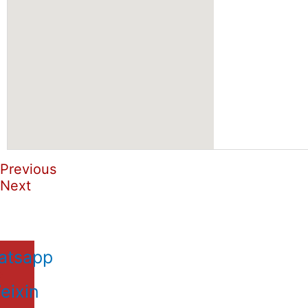
Previous
Next
atsapp
eixin