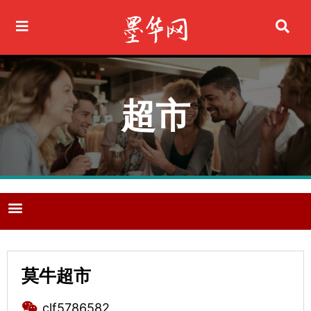
Ir
al
contenido
超市
M
e
n
u
莫牛超市
clf5786582