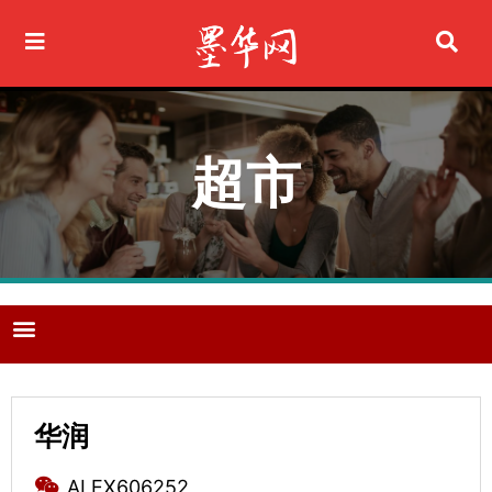
Ir
al
contenido
超市
M
e
n
u
华润
ALEX606252