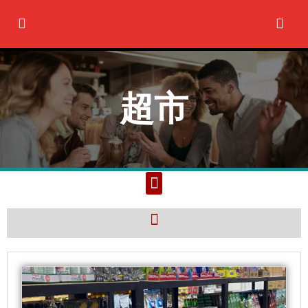
Ir
al
contenido
超市
M
e
n
M
u
e
n
u