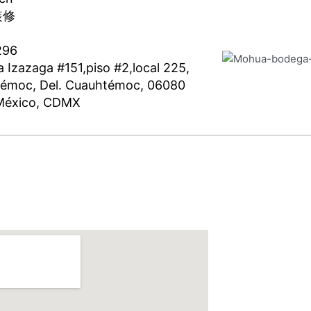
装修
296
 Izazaga #151,piso #2,local 225,
témoc, Del. Cuauhtémoc, 06080
México, CDMX