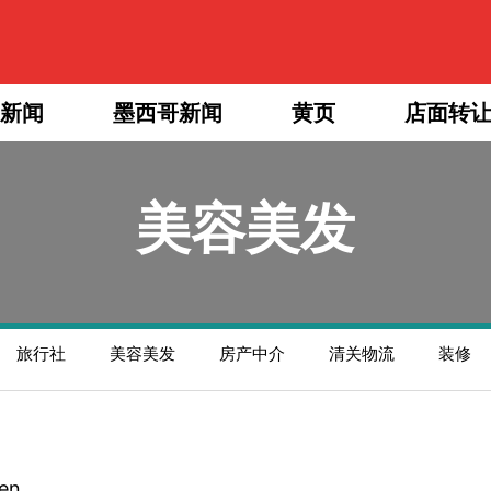
新闻
墨西哥新闻
黄页
店面转
美容美发
旅行社
美容美发
房产中介
清关物流
装修
Yen