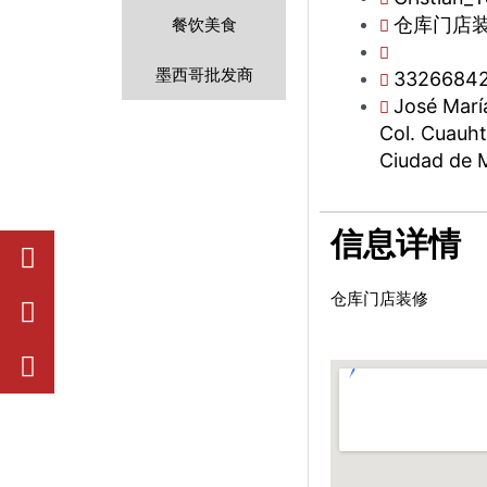
仓库门店
餐饮美食
墨西哥批发商
3326684
José María
Col. Cuauh
Ciudad de 
信息详情
W
W
Y
h
e
o
a
i
u
仓库门店装修
t
x
t
s
i
u
a
n
b
p
e
p