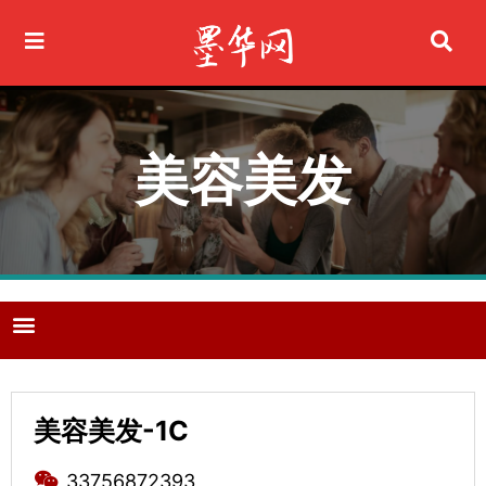
Ir
al
contenido
美容美发
M
e
n
u
美容美发-1C
33756872393