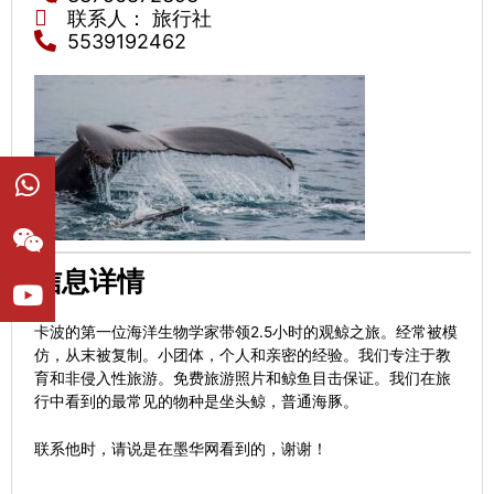
联系人： 旅行社
5539192462
W
W
Y
h
e
o
a
i
u
t
x
t
s
i
u
信息详情
a
n
b
p
e
卡波的第一位海洋生物学家带领2.5小时的观鲸之旅。经常被模
p
仿，从末被复制。小团体，个人和亲密的经验。我们专注于教
育和非侵入性旅游。免费旅游照片和鲸鱼目击保证。我们在旅
行中看到的最常见的物种是坐头鲸，普通海豚。
联系他时，请说是在墨华网看到的，谢谢！