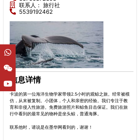
联系人： 旅行社
5539192462
W
W
Y
h
e
o
a
i
u
t
x
t
s
i
u
信息详情
a
n
b
p
e
卡波的第一位海洋生物学家带领2.5小时的观鲸之旅。经常被模
p
仿，从末被复制。小团体，个人和亲密的经验。我们专注于教
育和非侵入性旅游。免费旅游照片和鲸鱼目击保证。我们在旅
行中看到的最常见的物种是坐头鲸，普通海豚。
联系他时，请说是在墨华网看到的，谢谢！