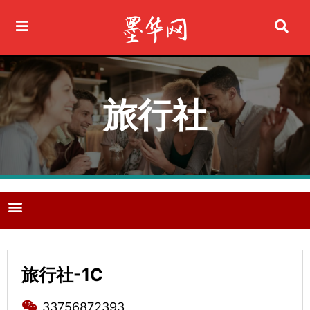
Ir
al
contenido
旅行社
M
e
n
u
旅行社-1C
33756872393