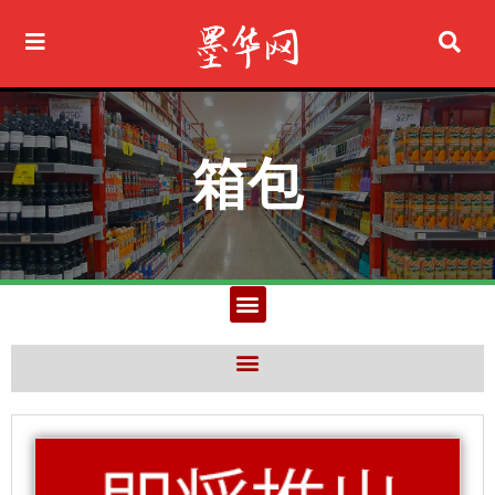
Ir
al
contenido
箱包
M
e
n
M
u
e
n
u