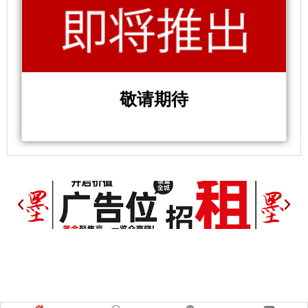
敬请期待
P
N
r
e
e
x
v
t
i
o
u
s