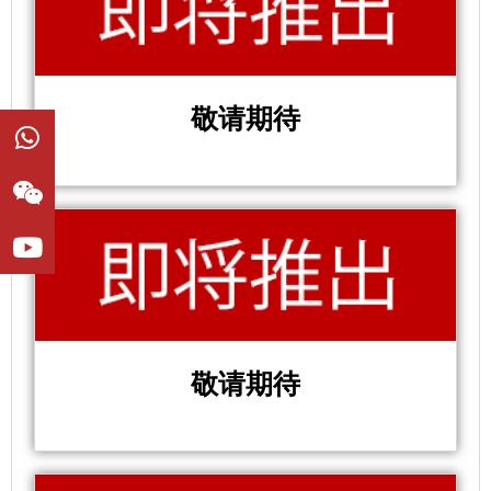
敬请期待
W
W
Y
h
e
o
a
i
u
t
x
t
s
i
u
a
n
b
p
e
p
敬请期待