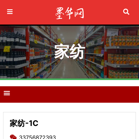
Ir
al
contenido
家纺
M
e
n
u
家纺-1C
33756872393