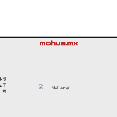
mohua.mx
体报
立于
网