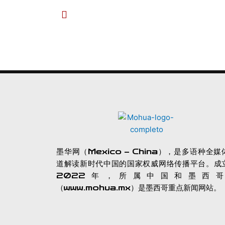
P
r
e
v
i
o
u
s
墨华网（Mexico – China），是多语种全媒
道解读新时代中国的国家权威网络传播平台。成
2022年，所属中国和墨西哥
（www.mohua.mx）是墨西哥重点新闻网站。