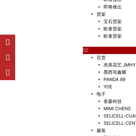
即将推出
货架
宝石货架
欧泰货架
欧泰货架
W
W
Y
h
e
o
a
i
u
百货
t
x
t
杰美花艺 JMHY
s
i
u
墨西哥鑫耀
a
n
b
PANDA 99
p
e
YOE
p
电子
奎森科技
MIMI CHENS
SELICELL-CU
SELICELL-CE
服装