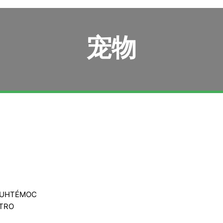
宠物
AUHTÉMOC
NTRO