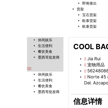
即将推出
货架
宝石货架
欧泰货架
欧泰货架
M
休闲娱乐
COOL BA
e
生活便利
n
餐饮美食
u
墨西哥批发商
Jia Rui
宠物用品
5624808
休闲娱乐
Norte 45 #
生活便利
Del. Azcap
餐饮美食
墨西哥批发商
信息详情