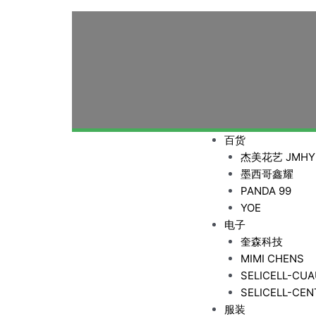
M
百货
e
杰美花艺 JMHY
n
墨西哥鑫耀
u
PANDA 99
YOE
电子
奎森科技
MIMI CHENS
SELICELL-CU
SELICELL-CE
服装