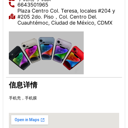
6643501965
Plaza Centro Col. Teresa, locales #204 y
#205 2do. Piso，Col. Centro Del.
Cuauhtémoc, Ciudad de México, CDMX
信息详情
手机壳，手机膜