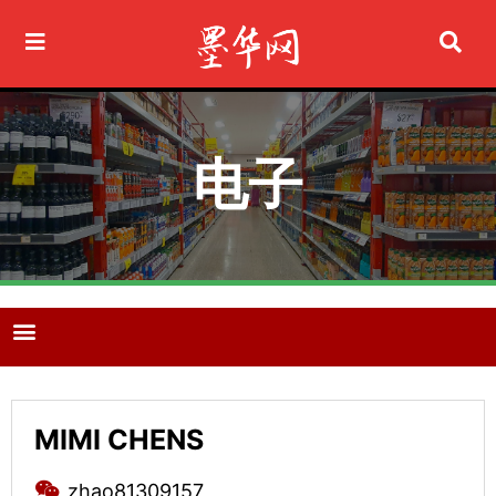
Ir
al
contenido
电子
M
e
n
u
MIMI CHENS
zhao81309157