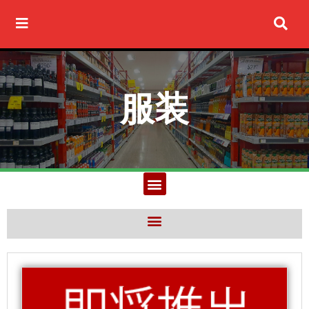
Ir
al
contenido
服装
M
e
n
M
u
e
n
u