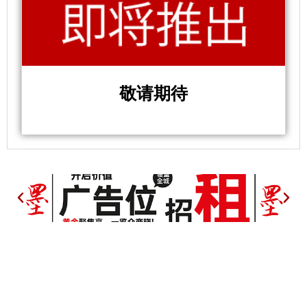
敬请期待
P
N
r
e
e
x
v
t
i
o
u
s