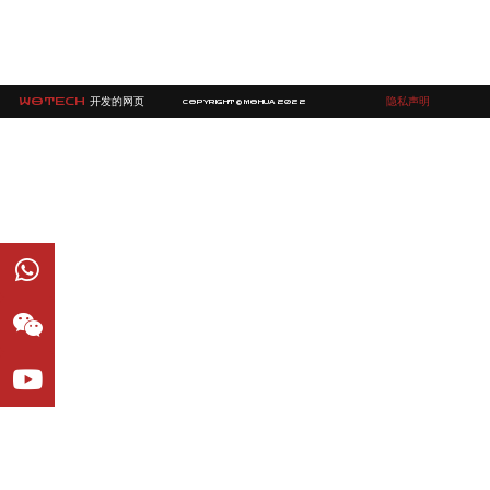
WOTECH
开发的网页
隐私声明
COPYRIGHT © MOHUA 2022
W
W
Y
h
e
o
a
i
u
t
x
t
s
i
u
a
n
b
p
e
p