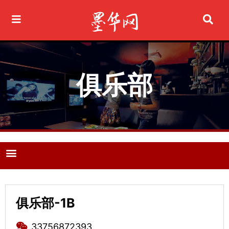
Ir
al
contenido
俱乐部
M
e
n
u
俱乐部-1B
33756872393