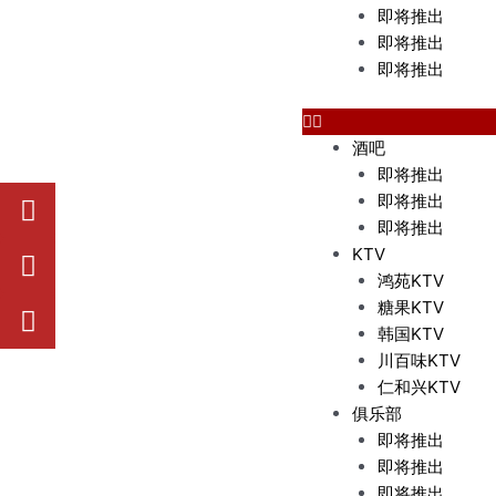
即将推出
即将推出
即将推出
酒吧
即将推出
W
W
Y
即将推出
h
e
o
即将推出
a
i
u
KTV
t
x
t
鸿苑KTV
s
i
u
糖果KTV
a
n
b
韩国KTV
p
e
川百味KTV
p
仁和兴KTV
俱乐部
即将推出
即将推出
即将推出