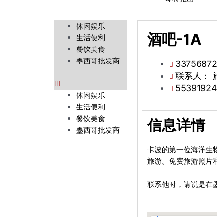
M
休闲娱乐
酒吧-1A
e
生活便利
n
餐饮美食
u
墨西哥批发商
3375687
联系人： 
5539192
休闲娱乐
生活便利
餐饮美食
信息详情
墨西哥批发商
卡波的第一位海洋生
旅游。免费旅游照片
联系他时，请说是在